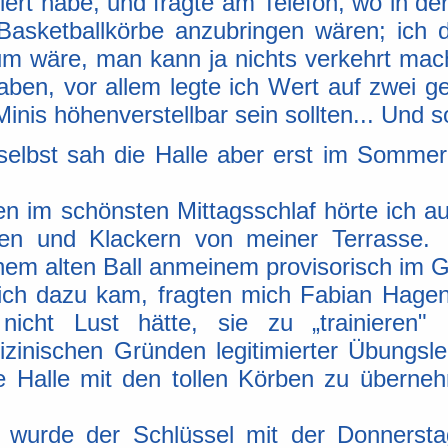
niert habe, und fragte am Telefon, wo in de
Basketballkörbe anzubringen wären; ich 
um wäre, man kann ja nichts verkehrt mac
ben, vor allem legte ich Wert auf zwei g
Minis höhenverstellbar sein sollten... Und 
 selbst sah die Halle aber erst im Somme
en im schönsten Mittagsschlaf hörte ich a
ken und Klackern von meiner Terrasse. 
nem alten Ball anmeinem provisorisch im
 ich dazu kam, fragten mich Fabian Hagen
 nicht Lust hätte, sie zu „trainieren" 
zinischen Gründen legitimierter Übungslei
 Halle mit den tollen Körben zu übernehm
t wurde der Schlüssel mit der Donnerst