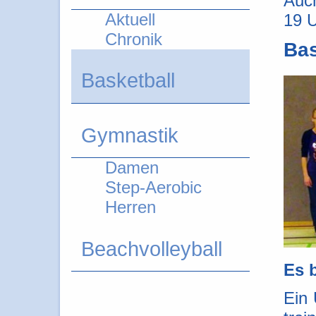
Auch
Aktuell
19 U
Chronik
Bas
Basketball
Gymnastik
Damen
Step-Aerobic
Herren
Beachvolleyball
Es 
Ein