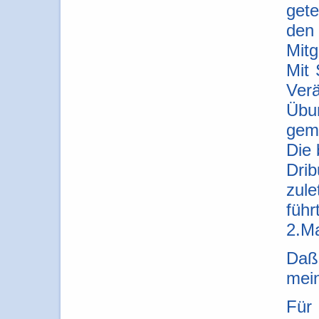
gete
den
Mitg
Mit
Ver
Übun
gemi
Die 
Dri
zul
füh
2.Ma
Daß
mein
Für