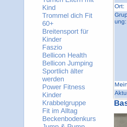
Ort:
Kind
Gru
Trommel dich Fit
ung:
60+
Breitensport für
Kinder
Faszio
Bellicon Health
Bellicon Jumping
Sportlich älter
werden
Mein
Power Fitness
Aktu
Kinder
Bas
Krabbelgruppe
Fit im Alltag
Beckenbodenkurs
Jump & Pump