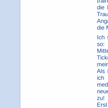
trai
die 
Tra
Anga
die 
Ich
so:
Mitt
Tic
mei
Als
ich
medi
neue
zu!
Ers