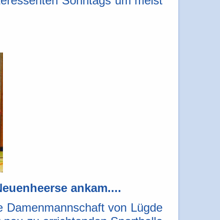
Interessenten Sonntags um meist
Neuenheerse ankam....
die Damenmannschaft von Lügde