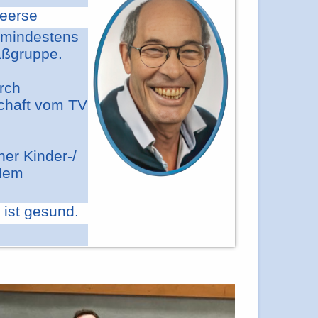
heerse
(mindestens
aßgruppe.
urch
chaft vom TV
ner Kinder-/
ndem
 ist gesund.