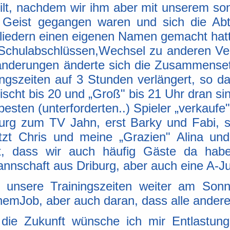
ilt, nachdem wir ihm aber mit unserem so
 Geist gegangen waren und sich die Abt
liedern einen eigenen Namen gemacht hat
 Schulabschlüssen,Wechsel zu anderen Ve
änderungen änderte sich die Zusammenset
gszeiten auf 3 Stunden verlängert, so da
scht bis 20 und „Groß" bis 21 Uhr dran si
besten (unterforderten..) Spieler „verkauf
burg zum TV Jahn, erst Barky und Fabi, 
etzt Chris und meine „Grazien" Alina un
rt, dass wir auch häufig Gäste da hab
nnschaft aus Driburg, aber auch eine A-J
 unsere Trainingszeiten weiter am Sonnt
emJob, aber auch daran, dass alle anderen
 die Zukunft wünsche ich mir Entlastun