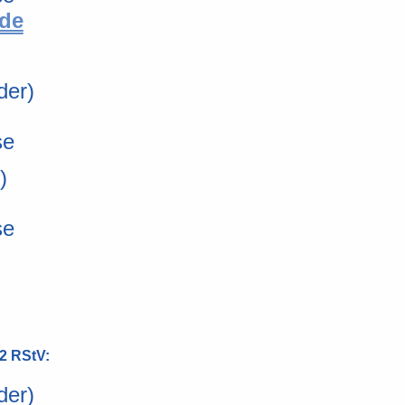
de
der)
se
r)
se
 2 RStV:
der)