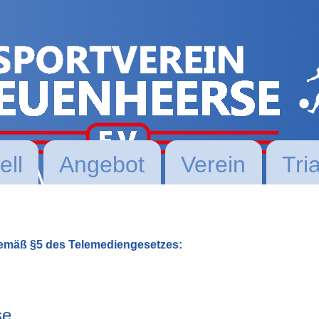
ell
Angebot
Verein
Tri
emäß §5 des Telemediengesetzes:
se